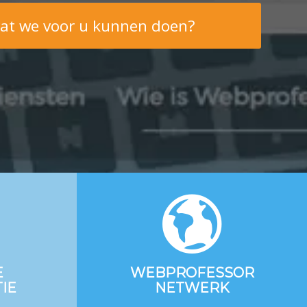
at we voor u kunnen doen?
E
WEBPROFESSOR
IE
NETWERK