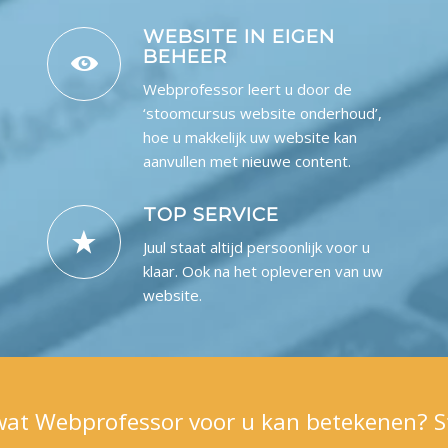
WEBSITE IN EIGEN
BEHEER
Webprofessor leert u door de
‘stoomcursus website onderhoud’,
hoe u makkelijk uw website kan
aanvullen met nieuwe content.
TOP SERVICE
Juul staat altijd persoonlijk voor u
klaar. Ook na het opleveren van uw
website.
wat Webprofessor voor u kan betekenen? S