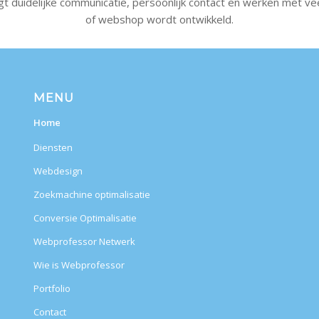
 duidelijke communicatie, persoonlijk contact en werken met veel
of webshop wordt ontwikkeld.
MENU
Home
Diensten
Webdesign
Zoekmachine optimalisatie
Conversie Optimalisatie
Webprofessor Netwerk
Wie is Webprofessor
Portfolio
Contact