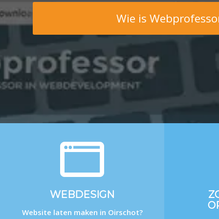
Wie is Webprofesso
WEBDESIGN
Z
O
Website laten maken in Oirschot?