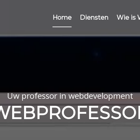
Home
Diensten
Wie is
Uw professor in webdevelopment
WEBPROFESSO