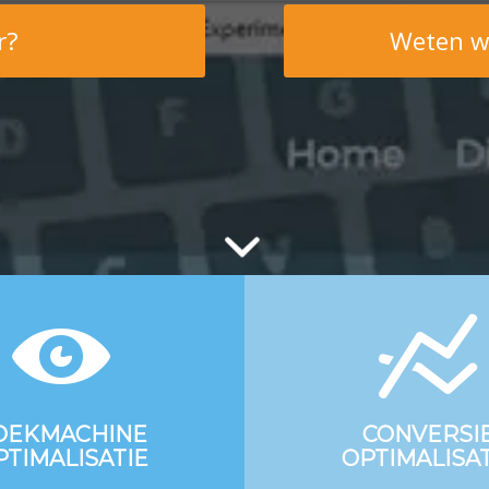
r?
Weten w
OEKMACHINE
CONVERSI
PTIMALISATIE
OPTIMALISAT