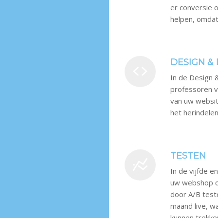
er conversie 
helpen, omdat
DESIGN &
In de Design 
professoren 
van uw website
het herindele
TESTEN
In de vijfde 
uw webshop o
door A/B test
maand live, w
kunnen trekke