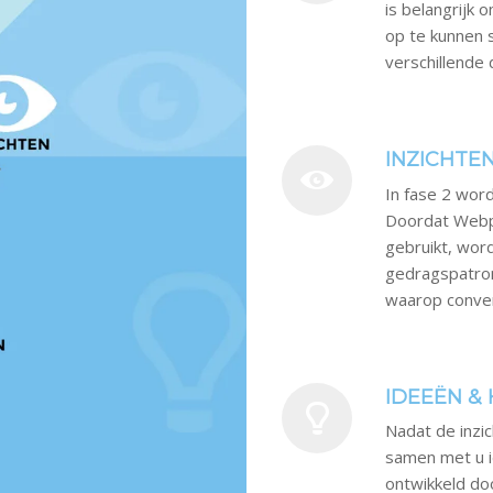
is belangrijk 
op te kunnen 
verschillende
INZICHTE
In fase 2 wor
Doordat Webpr
gebruikt, wor
gedragspatron
waarop conver
IDEEËN &
Nadat de inzic
samen met u 
ontwikkeld do