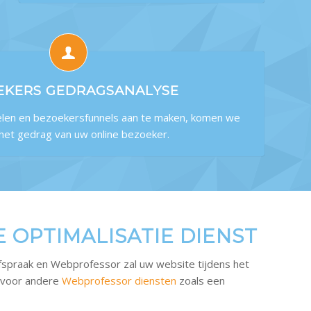
EKERS GEDRAGSANALYSE
len en bezoekersfunnels aan te maken, komen we
 het gedrag van uw online bezoeker.
 OPTIMALISATIE DIENST
spraak en Webprofessor zal uw website tijdens het
k voor andere
Webprofessor diensten
zoals een