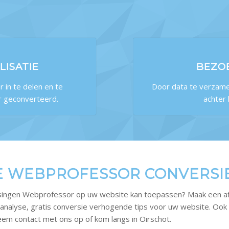
ISATIE
BEZO
 in te delen en te
Door data te verzame
er geconverteerd.
achter
E WEBPROFESSOR CONVERSIE
ssingen Webprofessor op uw website kan toepassen? Maak een af
de analyse, gratis conversie verhogende tips voor uw website. Oo
 Neem contact met ons op of kom langs in Oirschot.