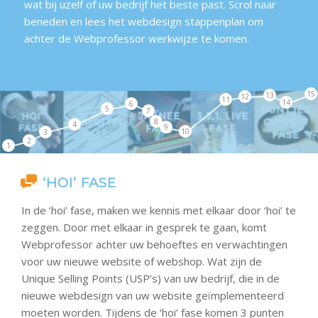
wat bij uzelf of uw bedrijf het beste past. Scrol naar
beneden en lees het webdesign stappenplan om
achter de Webprofessor werkwijze te komen.
15
13
12
11
14
6
5
7
8
4
9
10
3
2
1
‘HOI’ FASE
In de ‘hoi’ fase, maken we kennis met elkaar door ‘hoi’ te
zeggen. Door met elkaar in gesprek te gaan, komt
Webprofessor achter uw behoeftes en verwachtingen
voor uw nieuwe website of webshop. Wat zijn de
Unique Selling Points (USP’s) van uw bedrijf, die in de
nieuwe webdesign van uw website geïmplementeerd
moeten worden. Tijdens de ‘hoi’ fase komen 3 punten