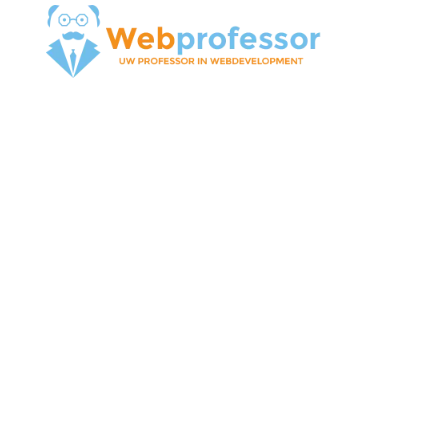
DONE BY
YONI |
PERSONAL
ASSISTANT
BEDRIJFSWEBSITE
LEES MEER
GA NAAR DE WEBSITE