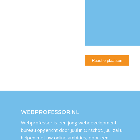
WEBPROFESSOR.NL
Webprofessor is een jong webdevelopment
bureau opgericht door Juul in Oirschot. Juul zal u
helpen met uw online ambities, door een