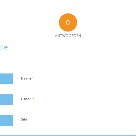
0
ANTWOORDEN
tie
*
Naam
*
E-mail
Site