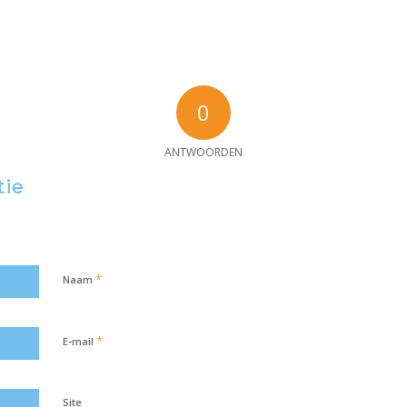
0
ANTWOORDEN
tie
*
Naam
*
E-mail
Site