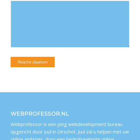
WEBPROFESSOR.NL
Webprofessor is een jong webdevelopment bureau
opgericht door Juul in Oirschot. Juul zal u helpen met uw
online ambities, door een bedrijfswebsite online