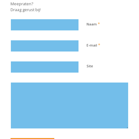
Meepraten?
Draag gerust bij!
*
Naam
*
E-mail
Site