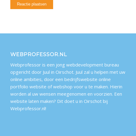
WEBPROFESSOR.NL
Webprofessor is een jong webdevelopment bureau
opgericht door Juul in Oirschot. Juul zal u helpen met uw
online ambities, door een bedrijfswebsite online
portfolio website of webshop voor u te maken. Hierin
worden al uw wensen meegenomen en voorzien. Een
website laten maken? Dit doet u in Oirschot bij
Webprofessor.nl!