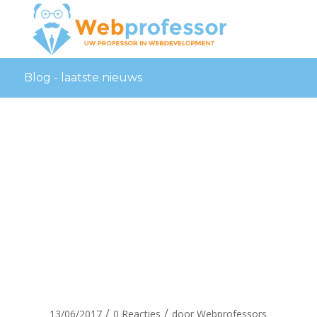
Blog - laatste nieuws
Juul-van-de-
wal-
Webprofessor
/
/
13/06/2017
0 Reacties
door
Webprofessors