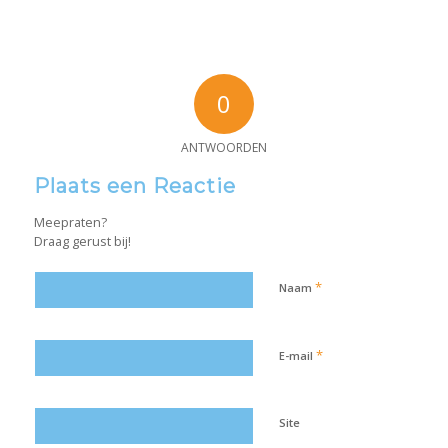
0
ANTWOORDEN
Plaats een Reactie
Meepraten?
Draag gerust bij!
*
Naam
*
E-mail
Site