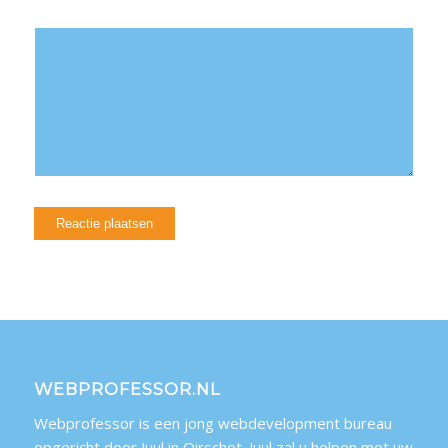
WEBPROFESSOR.NL
Webprofessor is een jong webdevelopment bureau
opgericht door Juul in Oirschot. Juul zal u helpen met uw