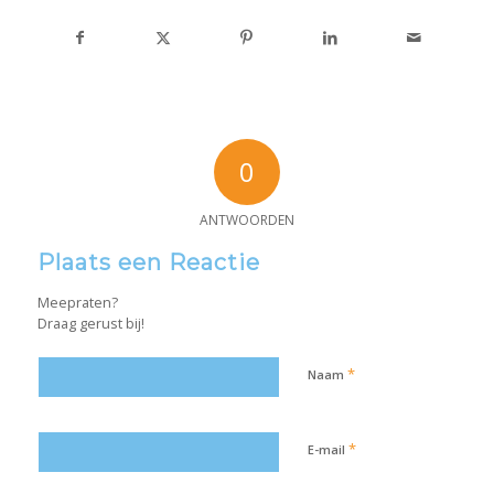
0
ANTWOORDEN
Plaats een Reactie
Meepraten?
Draag gerust bij!
*
Naam
*
E-mail