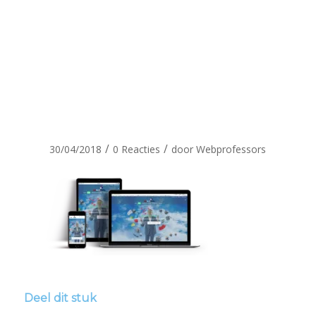
webdevelopm
mock up
KLEIN
/
/
30/04/2018
0 Reacties
door
Webprofessors
Deel dit stuk