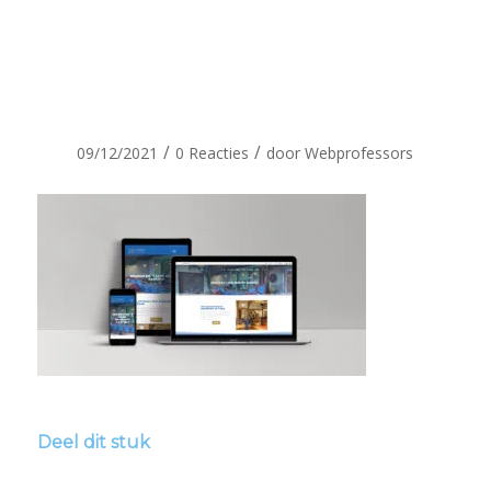
webprofessor-
mock-up
/
/
09/12/2021
0 Reacties
door
Webprofessors
Deel dit stuk