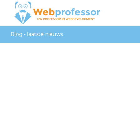
Blog - laatste nieuws
t-zand-
oirschot-
bedrijfswebsit