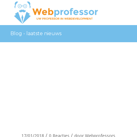
Blog - laatste nieuws
huistijl
visualisatie
VVS
/
/
17/01/2018
0 Reacties
door
Webprofessors