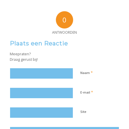
0
ANTWOORDEN
Plaats een Reactie
Meepraten?
Draag gerust bij!
*
Naam
*
E-mail
Site