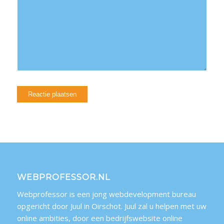
WEBPROFESSOR.NL
Webprofessor is een jong webdevelopment bureau
opgericht door Juul in Oirschot. Juul zal u helpen met uw
online ambities, door een bedrijfswebsite online