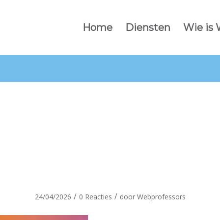
Home
Diensten
Wie is
walco-theme-
background
/
/
24/04/2026
0 Reacties
door
Webprofessors