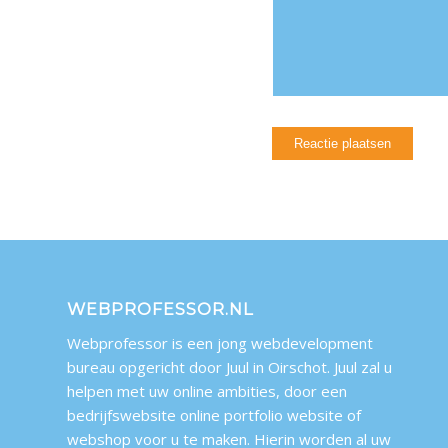
WEBPROFESSOR.NL
Webprofessor is een jong webdevelopment
bureau opgericht door Juul in Oirschot. Juul zal u
helpen met uw online ambities, door een
bedrijfswebsite online portfolio website of
webshop voor u te maken. Hierin worden al uw