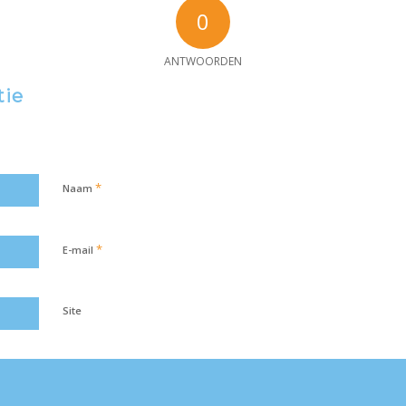
0
ANTWOORDEN
tie
*
Naam
*
E-mail
Site