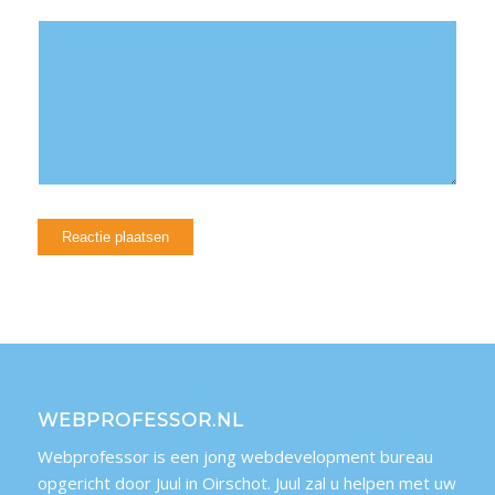
WEBPROFESSOR.NL
Webprofessor is een jong webdevelopment bureau
opgericht door Juul in Oirschot. Juul zal u helpen met uw